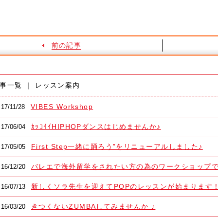
前の記事
事一覧 ｜ レッスン案内
VIBES Workshop
17/11/28
ｶｯｺｲｲHIPHOPダンスはじめませんか♪
17/06/04
First Step一緒に踊ろう”をリニューアルしました♪
17/05/05
バレエで海外留学をされたい方の為のワークショップ
16/12/20
新しくソラ先生を迎えてPOPのレッスンが始まります
16/07/13
きつくないZUMBAしてみませんか ♪
16/03/20