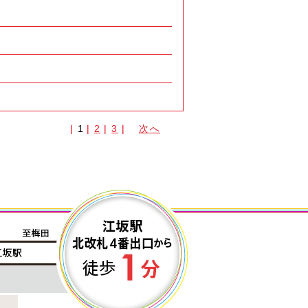
|
1
|
2
|
3
|
次
へ