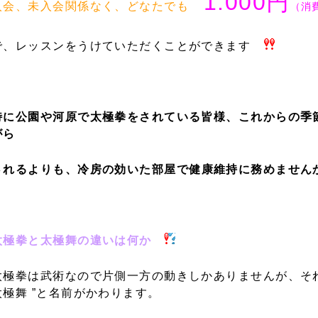
1.000円
入会、未入会関係なく、どなたでも
（消
で、レッスンをうけていただくことができます
特に公園や河原で太極拳をされている皆様、これからの
がら
されるよりも、
冷房の効いた部屋で
健康維持に務めませ
太極拳と太極舞の違いは何か
太極拳は武術なので片側一方の動きしかありませんが、そ
太極舞 ”と名前がかわります。