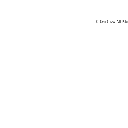
© ZenShow All Ri